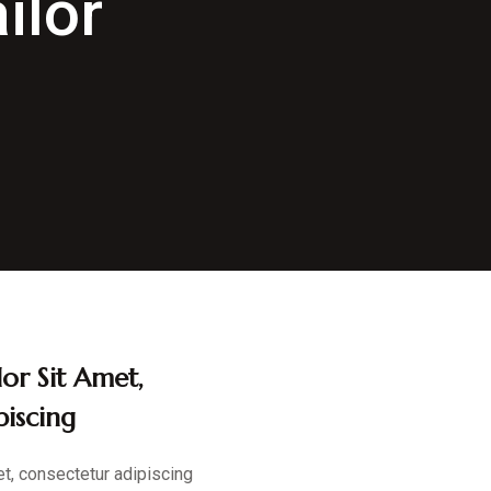
ilor
or Sit Amet,
iscing
t, consectetur adipiscing