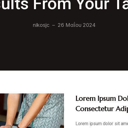
ults From Your Ta
nikosjc
–
26 Μαΐου 2024
Lorem Ipsum Dol
Consectetur Adip
Lorem ipsum dolor sit ame