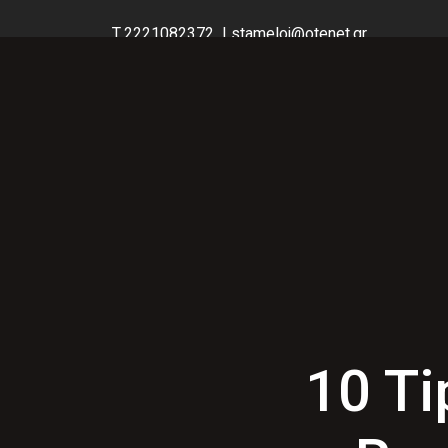
Τ.2221082372 |
stameloj@otenet.gr
Χαλκίδα, 34100 | Εύβοια
ΚΟΥΦΏΜΑΤΑ ΑΛΟΥΜΙΝΊΟΥ
ΚΟΥΦΏΜΑΤΑ Σ
10 Ti